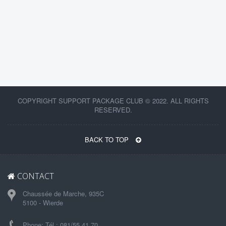
COPYRIGHT SUPPORT PACKAGE CLUB © 2022. ALL RIGHTS
RESERVED.
BACK TO TOP
CONTACT
Chaussée de Marche, 935C
5100 - Wierde
Phone: Tél : 081/55.41.70