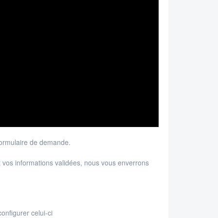
 formulaire de demande.
t vos informations validées, nous vous enverrons
onfigurer celui-ci