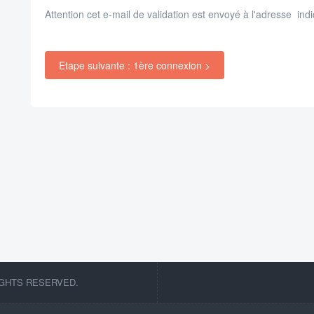
Attention cet e-mail de validation est envoyé à l'adresse in
Etape suivante : 1ère connexion >
IGHTS RESERVED.