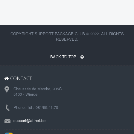
COPYRIGHT SUPPORT PACKAGE CLUB © 2022. ALL RIGHTS
RESERVED.
BACK TO TOP
CONTACT
Chaussée de Marche, 935C
5100 - Wierde
Phone: Tél : 081/55.41.70
support@aftnet.be